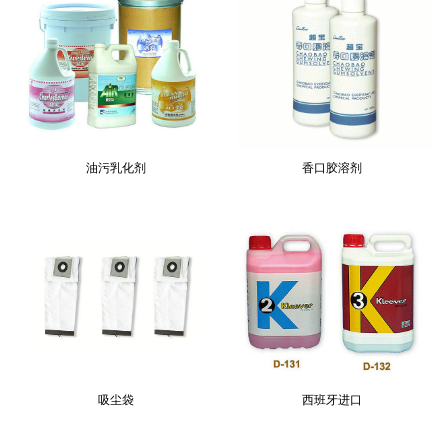
油污乳化剂
香口胶溶剂
吸尘袋
西班牙进口