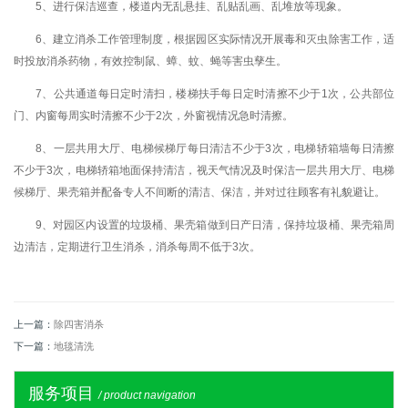
5、进行保洁巡查，楼道内无乱悬挂、乱贴乱画、乱堆放等现象。
6、建立消杀工作管理制度，根据园区实际情况开展毒和灭虫除害工作，适
时投放消杀药物，有效控制鼠、蟑、蚊、蝇等害虫孳生。
7、公共通道每日定时清扫，楼梯扶手每日定时清擦不少于1次，公共部位
门、内窗每周实时清擦不少于2次，外窗视情况急时清擦。
8、一层共用大厅、电梯候梯厅每日清洁不少于3次，电梯轿箱墙每日清擦
不少于3次，电梯轿箱地面保持清洁，视天气情况及时保洁一层共用大厅、电梯
候梯厅、果壳箱并配备专人不间断的清洁、保洁，并对过往顾客有礼貌避让。
9、对园区内设置的垃圾桶、果壳箱做到日产日清，保持垃圾桶、果壳箱周
边清洁，定期进行卫生消杀，消杀每周不低于3次。
上一篇：
除四害消杀
下一篇：
地毯清洗
服务项目
/ product navigation